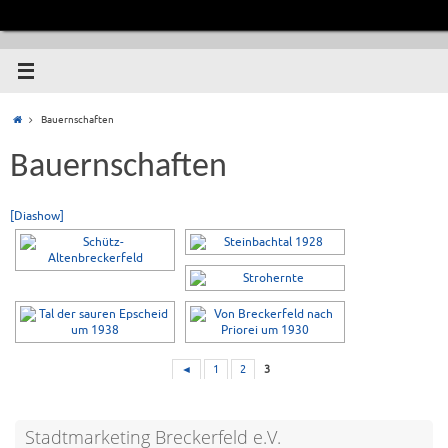
Bauernschaften
Bauernschaften
[Diashow]
◄
1
2
3
Stadtmarketing Breckerfeld e.V.